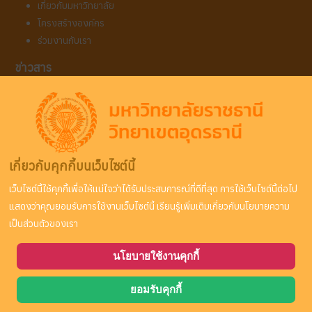
เกี่ยวกับมหาวิทยาลัย
โครงสร้างองค์กร
ร่วมงานกับเรา
ข่าวสาร
ข่าวประชาสัมพันธ์
ข่าวการสมัครเรียน
ข่าวกิจกรรม
คณะ/หลักสูตร
เกี่ยวกับคุกกี้บนเว็บไซต์นี้
คณะพยาบาลศาสตร์ หลักสูตรการพยาบาล (4 ปี)
เว็บไซต์นี้ใช้คุกกี้เพื่อให้แน่ใจว่าได้รับประสบการณ์ที่ดีที่สุด การใช้เว็บไซต์นี้ต่อไป
คณะพยาบาลศาสตร์ หลักสูตรผู้ช่วยพยาบาล (1 ปี)
แสดงว่าคุณยอมรับการใช้งานเว็บไซต์นี้ เรียนรู้เพิ่มเติมเกี่ยวกับนโยบายความ
บัณฑิตวิทยาลัย หลักสูตรบริหารการศึกษา
เป็นส่วนตัวของเรา
นโยบายใช้งานคุกกี้
ลิขสิทธิ์ © 2569 Ratchathani University Udonthani Campus. สงวนลิขสิทธิ์.
ยอมรับคุกกี้
Joomla!
เป็นซอฟต์แวร์เสรีที่เผยแพร่ภายใต้
GNU ใบอนุญาตสาธารณะทั่วไป