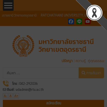
ยราชธานี วิทยาเขตอุดรธานี
RATCHATHANI UNIVERSITY, UDONTHANI C
Facebook
Line
YouTube
ปรัชญา :
ความรู้ คู่คุณธรรม
การค้นหา
การค้นหา
โทร :
042-292036
อีเมล์ :
udadmin@rtu.ac.th
A-
A
A+
สมัครเรียน